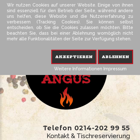
Wir nutzen Cookies auf unserer Website. Einige von ihnen
ONLINE-SHOP Steakhaus Angus Leverkusen
sind essenziell für den Betrieb der Seite, während andere
uns helfen, diese Website und die Nutzererfahrung zu
verbessern (Tracking Cookies). Sie können selbst
entscheiden, ob Sie die Cookies zulassen möchten. Bitte
beachten Sie, dass bei einer Ablehnung womöglich nicht
mehr alle Funktionalitäten der Seite zur Verfügung stehen.
AKZEPTIEREN
ABLEHNEN
Weitere Informationen
Impressum
Telefon 0214-202 99 55
Kontakt & Tischreservierung